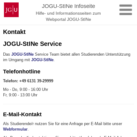
Zum
Johannes
JOGU-StINe Infoseite
Inhalt
Gutenberg-
Hilfe- und Informationsseiten zum
springen
Universität
Webportal JOGU-StINe
Mainz
Kontakt
JOGU-StINe Service
Das
JOGU-StINe
Service Team bietet allen Studierenden Unterstützung
im Umgang mit
JOGU-StINe
.
Tele
fonhotline
Telefon: +49 6131 39-29999
Mo - Do, 9:00 - 16:00 Uhr
Fr, 9:00 - 13:00 Uhr
E-Mail-Kontakt
Als Studierende/r nutzen Sie für eine Anfrage per E-Mail bitte unser
Webformular
.