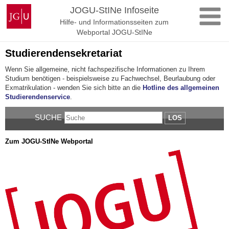
Zum
Johannes
JOGU-StINe Infoseite
Inhalt
Gutenberg-
Hilfe- und Informationsseiten zum
springen
Universität
Webportal JOGU-StINe
Mainz
Studierendensekretariat
Wenn Sie allgemeine, nicht fachspezifische Informationen zu Ihrem
Studium benötigen - beispielsweise zu Fachwechsel, Beurlaubung oder
Exmatrikulation - wenden Sie sich bitte an die
Hotline des allgemeinen
Studierendenservice
.
SUCHE
LOS
Zum JOGU-StINe Webportal