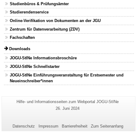
Studienbüros & Prüfungsämter
Studierendenservice
Online-Verifikation von Dokumenten an der JGU
Zentrum für Datenverarbeitung (ZDV)
Fachschaften
Downloads
JOGU-StINe Informationsbroschüre
JOGU-StINe Schnellstarter
JOGU-StINe Einführungsveranstaltung für Erstsemester und
Neueinschreiber*innen
Zusätzliche
Seiten-
Hilfe- und Informationsseiten zum Webportal JOGU-StINe
Name:
Informationen
Letzte
26. Juni 2024
Aktualisierung:
zu
dieser
Datenschutz
Impressum
Barrierefreiheit
Zum Seitenanfang
Seite