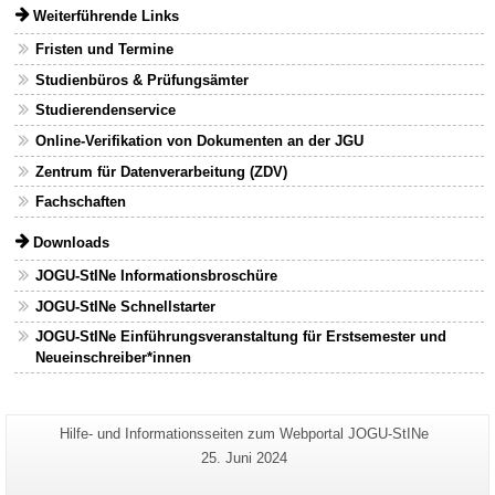
Weiterführende Links
Fristen und Termine
Studienbüros & Prüfungsämter
Studierendenservice
Online-Verifikation von Dokumenten an der JGU
Zentrum für Datenverarbeitung (ZDV)
Fachschaften
Downloads
JOGU-StINe Informationsbroschüre
JOGU-StINe Schnellstarter
JOGU-StINe Einführungsveranstaltung für Erstsemester und
Neueinschreiber*innen
Zusätzliche
Seiten-
Hilfe- und Informationsseiten zum Webportal JOGU-StINe
Name:
Informationen
Letzte
25. Juni 2024
Aktualisierung:
zu