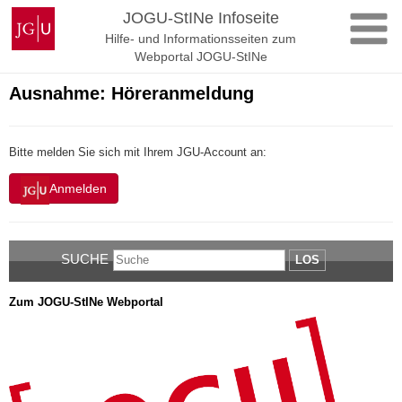
Zum
Johannes
JOGU-StINe Infoseite
Inhalt
Gutenberg-
Hilfe- und Informationsseiten zum
springen
Universität
Webportal JOGU-StINe
Mainz
Ausnahme: Höreranmeldung
Bitte melden Sie sich mit Ihrem JGU-Account an:
Anmelden
SUCHE
LOS
Zum JOGU-StINe Webportal