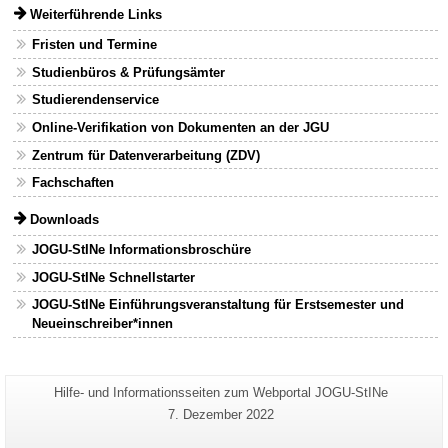
Weiterführende Links
Fristen und Termine
Studienbüros & Prüfungsämter
Studierendenservice
Online-Verifikation von Dokumenten an der JGU
Zentrum für Datenverarbeitung (ZDV)
Fachschaften
Downloads
JOGU-StINe Informationsbroschüre
JOGU-StINe Schnellstarter
JOGU-StINe Einführungsveranstaltung für Erstsemester und
Neueinschreiber*innen
Zusätzliche
Seiten-
Hilfe- und Informationsseiten zum Webportal JOGU-StINe
Name:
Informationen
Letzte
7. Dezember 2022
Aktualisierung:
zu