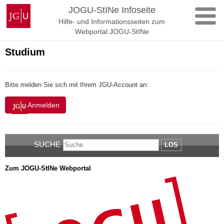
Zum
Johannes
JOGU-StINe Infoseite
Inhalt
Gutenberg-
Hilfe- und Informationsseiten zum
springen
Universität
Webportal JOGU-StINe
Mainz
Studium
Bitte melden Sie sich mit Ihrem JGU-Account an:
Anmelden
SUCHE
LOS
Zum JOGU-StINe Webportal