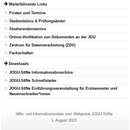
Weiterführende Links
Fristen und Termine
Studienbüros & Prüfungsämter
Studierendenservice
Online-Verifikation von Dokumenten an der JGU
Zentrum für Datenverarbeitung (ZDV)
Fachschaften
Downloads
JOGU-StINe Informationsbroschüre
JOGU-StINe Schnellstarter
JOGU-StINe Einführungsveranstaltung für Erstsemester und
Neueinschreiber*innen
Zusätzliche
Seiten-
Hilfe- und Informationsseiten zum Webportal JOGU-StINe
Name:
Informationen
Letzte
1. August 2023
Aktualisierung:
zu