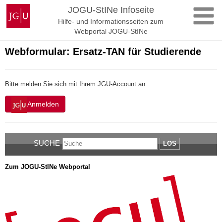
Zum
Johannes
JOGU-StINe Infoseite
Inhalt
Gutenberg-
Hilfe- und Informationsseiten zum
springen
Universität
Webportal JOGU-StINe
Mainz
Webformular: Ersatz-TAN für Studierende
Bitte melden Sie sich mit Ihrem JGU-Account an:
Anmelden
SUCHE
LOS
Zum JOGU-StINe Webportal