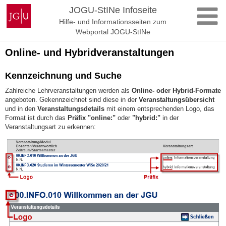
Zum
Johannes
JOGU-StINe Infoseite
Inhalt
Gutenberg-
Hilfe- und Informationsseiten zum
springen
Universität
Webportal JOGU-StINe
Mainz
Online- und Hybridveranstaltungen
Kennzeichnung und Suche
Zahlreiche Lehrveranstaltungen werden als
Online- oder Hybrid-Formate
angeboten. Gekennzeichnet sind diese in der
Veranstaltungsübersicht
und in den
Veranstaltungsdetails
mit einem entsprechenden Logo, das
Format ist durch das
Präfix "online:"
oder
"hybrid:"
in der
Veranstaltungsart zu erkennen: