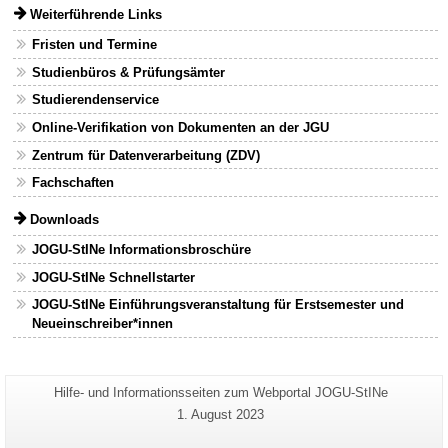
Weiterführende Links
Fristen und Termine
Studienbüros & Prüfungsämter
Studierendenservice
Online-Verifikation von Dokumenten an der JGU
Zentrum für Datenverarbeitung (ZDV)
Fachschaften
Downloads
JOGU-StINe Informationsbroschüre
JOGU-StINe Schnellstarter
JOGU-StINe Einführungsveranstaltung für Erstsemester und
Neueinschreiber*innen
Zusätzliche
Seiten-
Hilfe- und Informationsseiten zum Webportal JOGU-StINe
Name:
Informationen
Letzte
1. August 2023
Aktualisierung:
zu