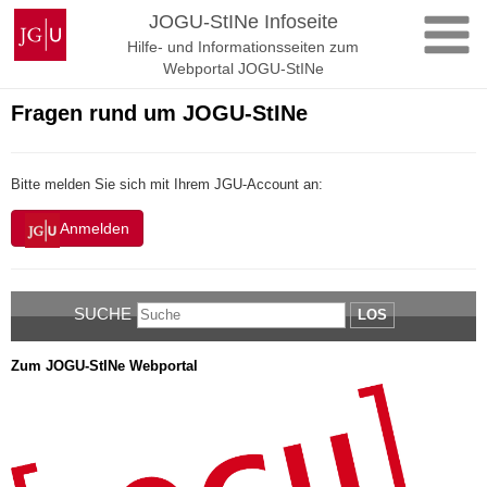
Zum
Johannes
JOGU-StINe Infoseite
Inhalt
Gutenberg-
Hilfe- und Informationsseiten zum
springen
Universität
Webportal JOGU-StINe
Mainz
Fragen rund um JOGU-StINe
Bitte melden Sie sich mit Ihrem JGU-Account an:
Anmelden
SUCHE
LOS
Zum JOGU-StINe Webportal